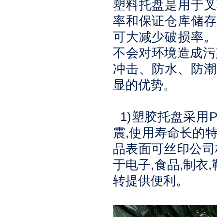
塑料
托盘
是用于
叉
率和保证仓库储存
可大减少破损率。
不会对环境造成污
冲击、防水、防潮
显的优势。
1)
P
塑胶托盘
采用
,
震
使用寿命长的
品表面可丝印公司
,
,
,
于电子
食品
制衣
转提供便利。