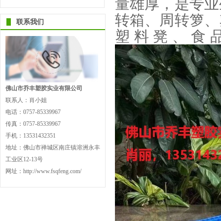
量雄厚，是专业
转箱、周转箩、
联系我们
塑料凳、食
佛山市乔丰塑胶实业有限公司
联系人：肖小姐
电话：0757-85339967
传真：0757-85339967
手机：13531432351
地址：佛山市禅城区南庄镇溶洲永丰
工业区12-13号
网址：http://www.fsqfeng.com/