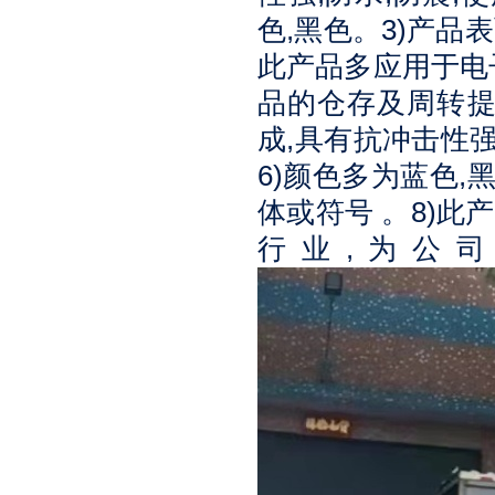
,
3)
色
黑色。
产品表
此产品多应用于电
品的仓存及周转
,
成
具有抗冲击性
6)
,
颜色多为蓝色
8)
体或符号 。
此产
,
行业
为公司