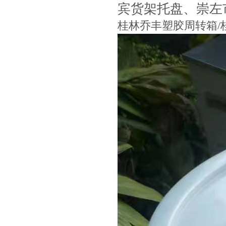
宾货架托盘
、
崇左
桂林乔丰塑胶周转箱/