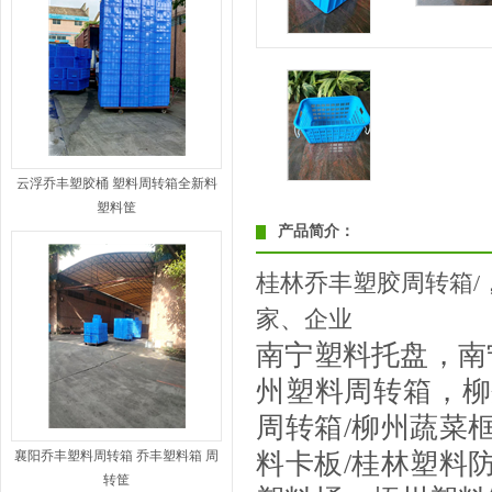
云浮乔丰塑胶桶 塑料周转箱全新料
塑料筐
产品简介：
桂林乔丰塑胶周转箱/，
家、企业
南宁
塑料托盘，南
州
塑料周转箱，柳
周转箱
/
柳州蔬菜
襄阳乔丰塑料周转箱 乔丰塑料箱 周
料卡板
/
桂林塑料
转筐