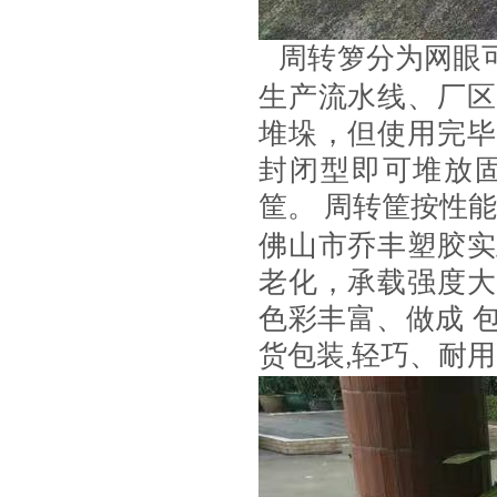
周转箩分为网眼
生产流水线、厂区
堆垛，但使用完毕
封闭型即可堆放
筐。 周转筐按性
佛山市乔丰塑胶实
老化，承载强度大
色彩丰富、做成
货包装
轻巧、耐用
,