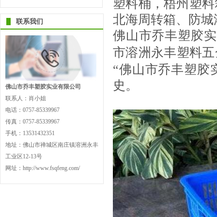
塑料桶，梧州塑料
北海周转箱
、
防城
联系我们
佛山市乔丰塑胶实
市溶洲永丰塑料五
“佛山市乔丰塑胶
史。
佛山市乔丰塑胶实业有限公司
联系人：肖小姐
电话：0757-85339967
传真：0757-85339967
手机：13531432351
地址：佛山市禅城区南庄镇溶洲永丰
工业区12-13号
网址：http://www.fsqfeng.com/