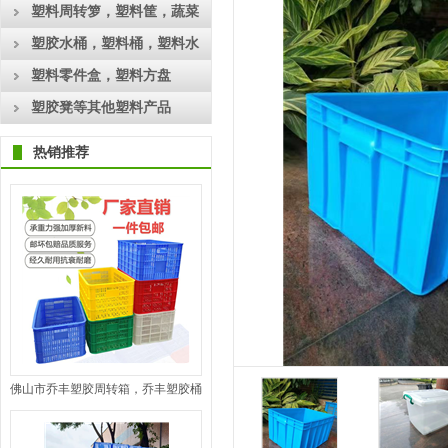
工具箱
塑料周转箩，塑料筐，蔬菜
框，水果筐
塑胶水桶，塑料桶，塑料水
箱
塑料零件盒，塑料方盘
塑胶凳等其他塑料产品
热销推荐
佛山市乔丰塑胶周转箱，乔丰塑胶桶