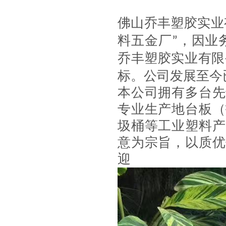
佛山乔丰塑胶实业
料五金厂
，因业
”
乔丰塑胶实业有限
标。公司发展至今
本公司拥有多台先
专业生产地台板（
圾桶等工业塑料产
意为宗旨，以质优