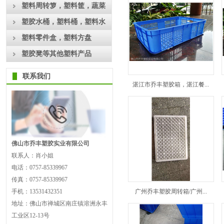
工具箱
塑料周转箩，塑料筐，蔬菜
框，水果筐
塑胶水桶，塑料桶，塑料水
箱
塑料零件盒，塑料方盘
塑胶凳等其他塑料产品
联系我们
湛江市乔丰塑胶箱，湛江餐...
佛山市乔丰塑胶实业有限公司
联系人：肖小姐
电话：0757-85339967
传真：0757-85339967
手机：13531432351
广州乔丰塑胶周转箱/广州...
地址：佛山市禅城区南庄镇溶洲永丰
工业区12-13号